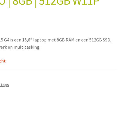
U | 8GB | 512GB W11P
5 G4 is een 15,6″ laptop met 8GB RAM en een 512GB SSD,
werk en multitasking.
cht
ptops