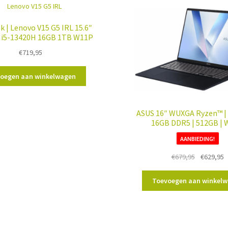
 | Lenovo V15 G5 IRL 15.6″
| i5-13420H 16GB 1TB W11P
€
719,95
oegen aan winkelwagen
ASUS 16″ WUXGA Ryzen™ | A
16GB DDR5 | 512GB |
AANBIEDING!
Oorspronk
H
€
679,95
€
629,95
prijs
p
was:
is
Toevoegen aan winkel
€679,95.
€