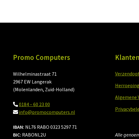
Promo Computers
Klanten
Verzendopti
Wilhelminastraat 71
2967 EW Langerak
Herroeping
(Molenlanden, Zuid-Holland)
Algemene 
0184 – 60 23 00
Privacybele
info@promocomputers.nl
IBAN:
NL76 RABO 0323 5297 71
BIC:
RABONL2U
Alle genoemd