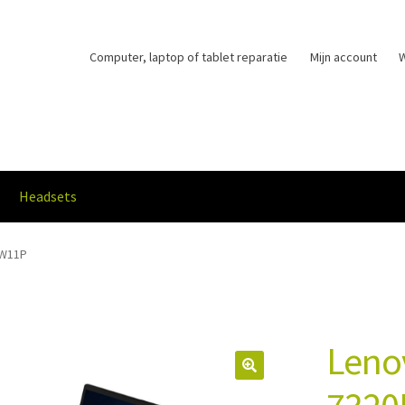
Computer, laptop of tablet reparatie
Mijn account
Headsets
dopties en levertijd
Privacybeleid
Winkelmand
Afrekenen
Mijn acco
 W11P
Lenov