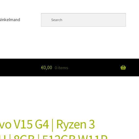
Winkelmand
€
0,00
0 items
unt
o V15 G4 | Ryzen 3