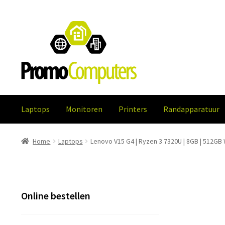
Ga
Ga
door
naar
naar
de
navigatie
inhoud
Laptops
Monitoren
Printers
Randapparatuur
Home
Computer onderdelen
Herroepingsrecht
Home
Verzen
Home
Laptops
Lenovo V15 G4 | Ryzen 3 7320U | 8GB | 512GB
Algemene Voorwaarden
Online bestellen