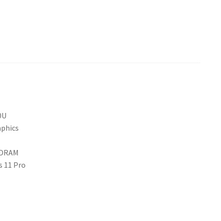
0U
phics
SDRAM
 11 Pro