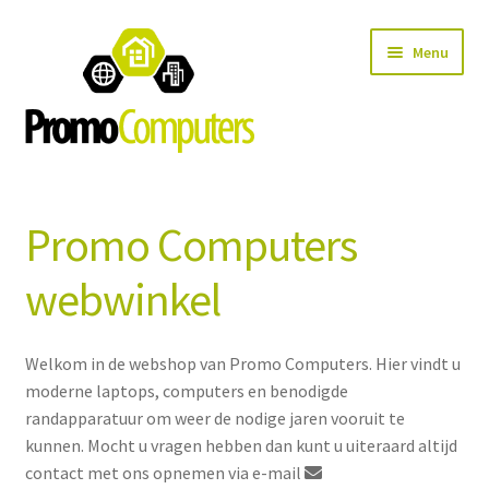
Ga
Ga
Menu
door
naar
naar
de
navigatie
inhoud
Home
Promo Computers
Computer onderdelen
webwinkel
Herroepingsrecht
Home
Welkom in de webshop van Promo Computers. Hier vindt u
moderne laptops, computers en benodigde
Verzendopties en levertijd
randapparatuur om weer de nodige jaren vooruit te
kunnen. Mocht u vragen hebben dan kunt u uiteraard altijd
Privacybeleid
contact met ons opnemen via e-mail