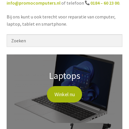
info@promocomputers.nl
of telefoon
0184 – 60 23 00
.
Winkelmand
Bij ons kunt u ook terecht voor reparatie van computer,
laptop, tablet en smartphone.
Afrekenen
Mijn account
Algemene Voorwaarden
Laptops
Winkel nu