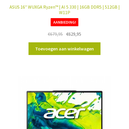
ASUS 16″ WUXGA Ryzen™ | AI 5 330 | 16GB DDR5 | 512GB |
W11P
AANBIEDING!
Oorspronkelijke
Huidige
€
679,95
€
629,95
prijs
prijs
was:
is:
Toevoegen aan winkelwagen
€679,95.
€629,95.