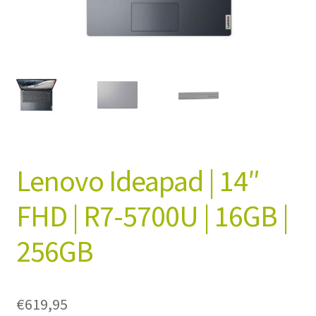
Winkelmand
Afrekenen
Mijn account
Algemene Voorwaarden
Lenovo Ideapad | 14″
FHD | R7-5700U | 16GB |
256GB
€
619,95