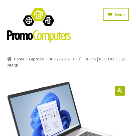
Ga
Ga
Menu
door
naar
naar
de
navigatie
inhoud
Home
Home
Laptops
HP 8Y7S1EA | 17.3″ FHD IPS | R3-7320U | 8GB |
256GB
Computer onderdelen
Herroepingsrecht
Home
Verzendopties en levertijd
Privacybeleid