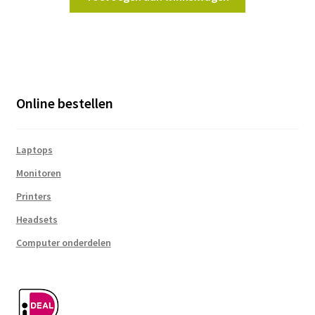
€679,95.
€629,95.
Online bestellen
Laptops
Monitoren
Printers
Headsets
Computer onderdelen