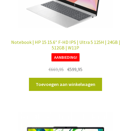
Notebook | HP 15 15.6″ F-HD IPS | Ultra 5 125H | 24GB |
512GB | W11P
AANBIEDING!
Oorspronkelijke
Huidige
€
669,95
€
599,95
prijs
prijs
was:
is:
Toevoegen aan winkelwagen
€669,95.
€599,95.