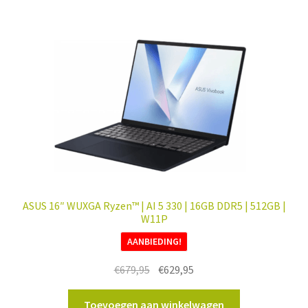
ASUS 16″ WUXGA Ryzen™ | AI 5 330 | 16GB DDR5 | 512GB |
W11P
AANBIEDING!
Oorspronkelijke
Huidige
€
679,95
€
629,95
prijs
prijs
was:
is:
Toevoegen aan winkelwagen