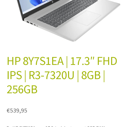
Winkelmand
Afrekenen
Mijn account
Algemene Voorwaarden
HP 8Y7S1EA | 17.3″ FHD
IPS | R3-7320U | 8GB |
256GB
€
539,95