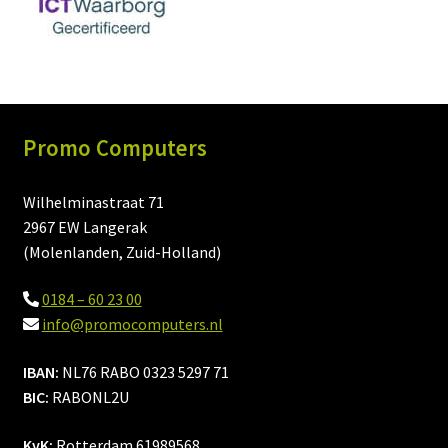
Promo Computers
Wilhelminastraat 71
2967 EW Langerak
(Molenlanden, Zuid-Holland)
0184 – 60 23 00
info@promocomputers.nl
IBAN:
NL76 RABO 0323 5297 71
BIC:
RABONL2U
KvK:
Rotterdam 61989568