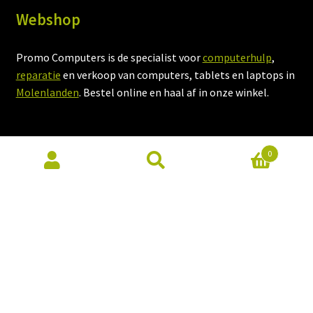
Webshop
Promo Computers is de specialist voor
computerhulp
,
reparatie
en verkoop van computers, tablets en laptops in
Molenlanden
. Bestel online en haal af in onze winkel.
Openingstijden winkel
0
Kijk voor onze actuele openingstijden op de website van
onze
computerwinkel
.
© Promo Computers 2026