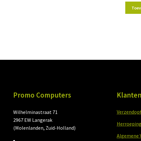
Toev
Promo Computers
Klanten
Verzendopti
Wilhelminastraat 71
2967 EW Langerak
Herroeping
(Molenlanden, Zuid-Holland)
Algemene 