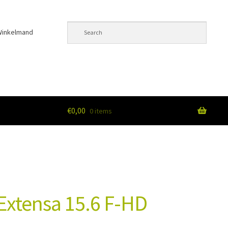
Winkelmand
€
0,00
0 items
unt
Extensa 15.6 F-HD