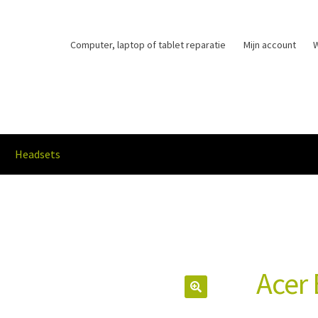
Computer, laptop of tablet reparatie
Mijn account
Headsets
dopties en levertijd
Privacybeleid
Winkelmand
Afrekenen
Mijn acco
Acer 