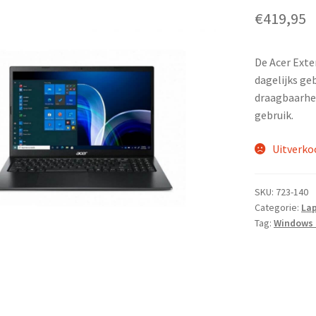
€
419,95
De Acer Exten
dagelijks geb
draagbaarhei
gebruik.
Uitverko
SKU:
723-140
Categorie:
La
Tag:
Windows 