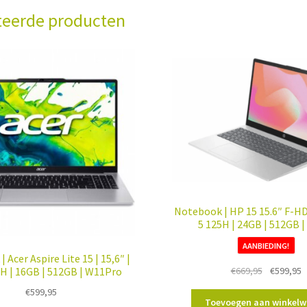
teerde producten
Notebook | HP 15 15.6″ F-HD 
5 125H | 24GB | 512GB 
AANBIEDING!
 Acer Aspire Lite 15 | 15,6″ |
Oorspronk
H
€
669,95
€
599,95
H | 16GB | 512GB | W11Pro
prijs
p
€
599,95
was:
is
Toevoegen aan winkel