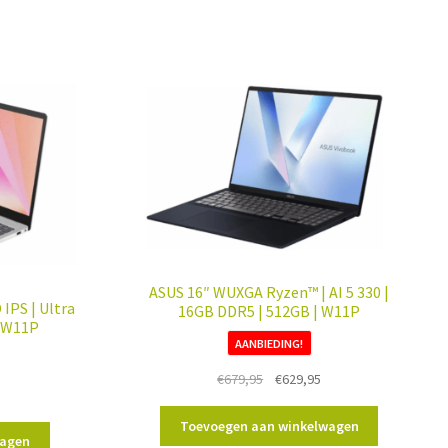
ASUS 16″ WUXGA Ryzen™ | AI 5 330 |
IPS | Ultra
16GB DDR5 | 512GB | W11P
| W11P
AANBIEDING!
Oorspronkelijke
Huidige
€
679,95
€
629,95
elijke
uidige
prijs
prijs
rijs
was:
is:
Toevoegen aan winkelwagen
:
wagen
€679,95.
€629,95.