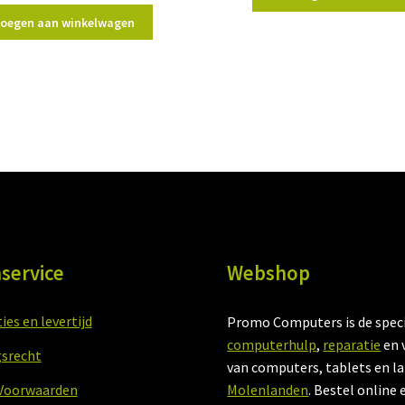
€669,95.
€
oegen aan winkelwagen
service
Webshop
es en levertijd
Promo Computers is de speci
computerhulp
,
reparatie
en 
srecht
van computers, tablets en l
Voorwaarden
Molenlanden
. Bestel online 