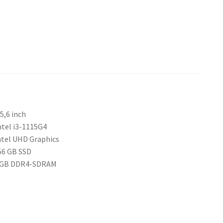
,6 inch
l i3-1115G4
l UHD Graphics
GB SSD
GB DDR4-SDRAM