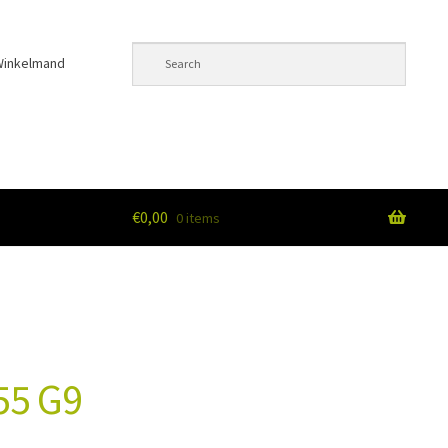
Winkelmand
€
0,00
0 items
unt
55 G9