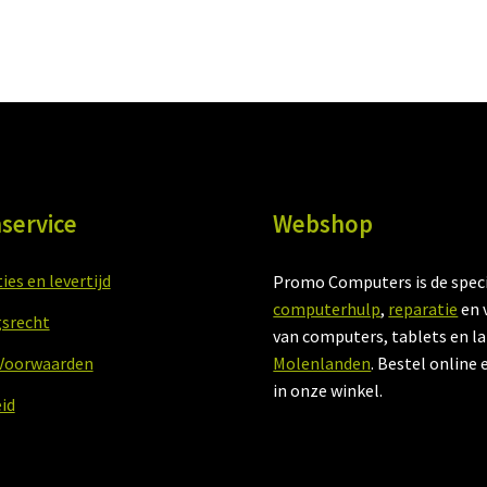
service
Webshop
es en levertijd
Promo Computers is de speci
computerhulp
,
reparatie
en 
srecht
van computers, tablets en l
Voorwaarden
Molenlanden
. Bestel online 
in onze winkel.
id