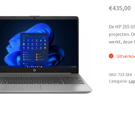
€
435,00
De HP 255 G9
projecten. O
werkt, deze 
Uitverko
SKU:
723-284
Categorie:
La