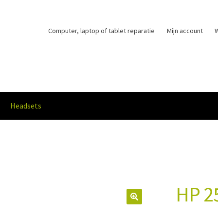
Computer, laptop of tablet reparatie
Mijn account
Headsets
dopties en levertijd
Privacybeleid
Winkelmand
Afrekenen
Mijn acco
HP 2