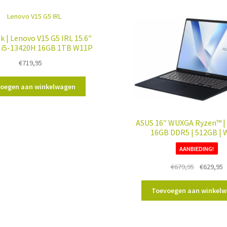
 | Lenovo V15 G5 IRL 15.6″
| i5-13420H 16GB 1TB W11P
€
719,95
oegen aan winkelwagen
ASUS 16″ WUXGA Ryzen™ | A
16GB DDR5 | 512GB |
AANBIEDING!
Oorspronk
H
€
679,95
€
629,95
prijs
p
was:
is
Toevoegen aan winkel
€679,95.
€