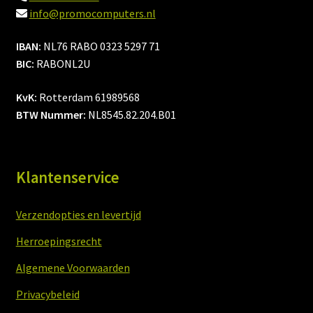
info@promocomputers.nl
Winkelmand
IBAN:
NL76 RABO 0323 5297 71
Afrekenen
BIC:
RABONL2U
KvK:
Rotterdam 61989568
Mijn account
BTW Nummer:
NL8545.82.204.B01
Algemene Voorwaarden
Klantenservice
Verzendopties en levertijd
Herroepingsrecht
Algemene Voorwaarden
Privacybeleid